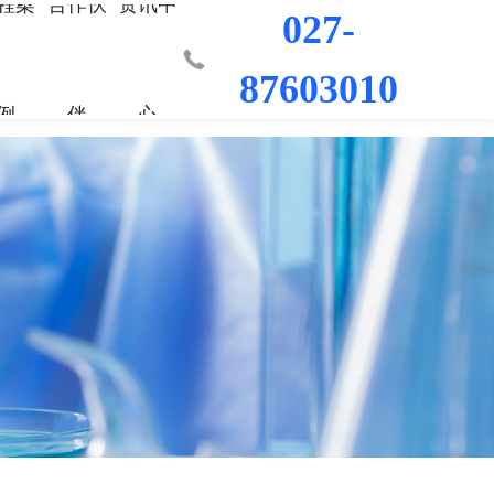
程案
合作伙
资讯中
027-
87603010
例
伴
心
业部
材料
程
荣誉资质
城市更新事业部
混凝土外加剂
科研平台
桥梁隧道工程
行业新闻
工程
发展历程
防水/防腐涂料
水利水电工程
联系我们
工程
员工风采
修缮材料
机场码头工程
防腐耐久材料