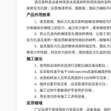
该压浆料是由多种优质水泥基材料和高性能外加
体密实无孔隙；压浆饱满早强、微膨胀；预应力钢筋不
产品作用效果
1、填充裂缝。预应力孔道压浆料能够填满钢缆与
分散施加在钢缆上的应力，减少应力集中，避免钢缆受
2、防止孔道内的钢缆发生腐蚀和锈蚀。公路工
应力孔道压浆料一般选用耐腐蚀性能好的材料，能够有
3、提高预应力孔道的整体强度和稳定性。预应
整体力学性能，对抗外力的作用，增加预应力孔道的强
施工做法
1、使用前必须和水泥进行适配以确定最佳配比；
2、应采取转速不低于1000 rpm/min高速
3、全部粉料加入完毕后再搅拌3-5分钟即可压浆；
4、搅拌后要尽快压浆，应采取通常的压浆方法；
5、施工过程中要戴保护手套和护目镜；
6、用水清洁所有施工工具和设备。
应用领域
广泛应用于梁体预应力管道压浆，设备基础、锚杆