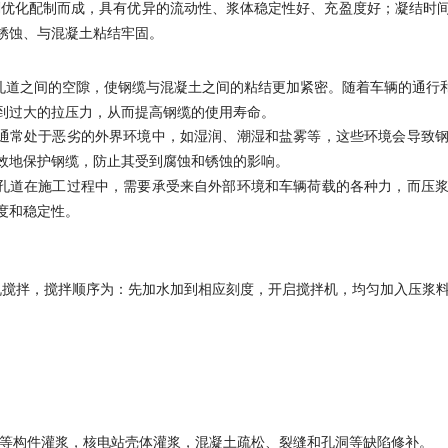
剂优化配制而成，具有优异的流动性、浆体稳定性好、充盈度好；凝结时
锈蚀、与混凝土粘结牢固。
孔道之间的空隙，使钢缆与混凝土之间的粘结更加紧密。随着车辆的通行
到过大的拉压力，从而提高钢缆的使用寿命。
程通常处于恶劣的外界环境中，如湿润、潮湿和盐雾等，这些环境会导致
效地保护钢缆，防止其受到腐蚀和锈蚀的影响。
力孔道在施工过程中，需要承受来自外部环境和车辆荷载的各种力，而压
度和稳定性。
机械搅拌机搅拌，搅拌顺序为：先加水加到相应刻度，开启搅拌机，均匀加入压
等构件灌浆，核电站壳体灌浆，混凝土疏松、裂缝和孔洞等缺陷修补。