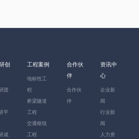
研创
工程案例
合作伙
资讯中
伴
心
地标性工
研团
程
合作伙
企业新
桥梁隧道
伴
闻
研平
工程
行业新
交通枢纽
闻
研成
工程
人力资