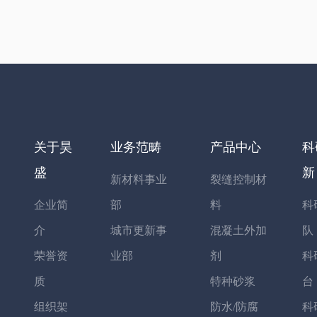
关于昊
业务范畴
产品中心
科
盛
新
新材料事业
裂缝控制材
企业简
部
料
科
介
城市更新事
混凝土外加
队
荣誉资
业部
剂
科
质
特种砂浆
台
组织架
防水/防腐
科