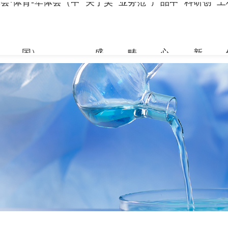
会·体育-华体会（中
关于昊
业务范
产品中
科研创
工
国）
盛
畴
心
新
关于昊盛
业务范畴
产品中心
科研创新
工程案例
合作伙伴
资讯中心
企业简介
新材料事
裂缝控制
科研团队
地标性工
合作伙伴
企业新闻
组织架构
特种砂浆
科研成果
交通枢纽
人力资源
打造绿色建材，共筑美好生
打造绿色建材，共筑美好生
打造绿色建材，共筑美好生
打造绿色建材，共筑美好生
打造绿色建材，共筑美好生
打造绿色建材，共筑美好生
命
命
命
命
命
命
党建引领
地坪材料
工业防腐
加固材料
了解更多
了解更多
了解更多
了解更多
了解更多
了解更多
了解更多