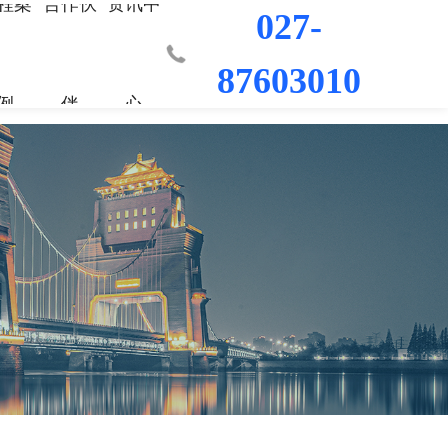
程案
合作伙
资讯中
027-
87603010
例
伴
心
业部
材料
程
荣誉资质
城市更新事业部
混凝土外加剂
科研平台
桥梁隧道工程
行业新闻
工程
发展历程
防水/防腐涂料
水利水电工程
联系我们
工程
员工风采
修缮材料
机场码头工程
防腐耐久材料