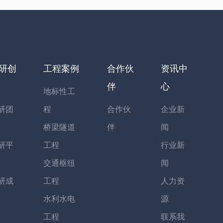
研创
工程案例
合作伙
资讯中
伴
心
地标性工
研团
程
合作伙
企业新
桥梁隧道
伴
闻
研平
工程
行业新
交通枢纽
闻
研成
工程
人力资
水利水电
源
工程
联系我