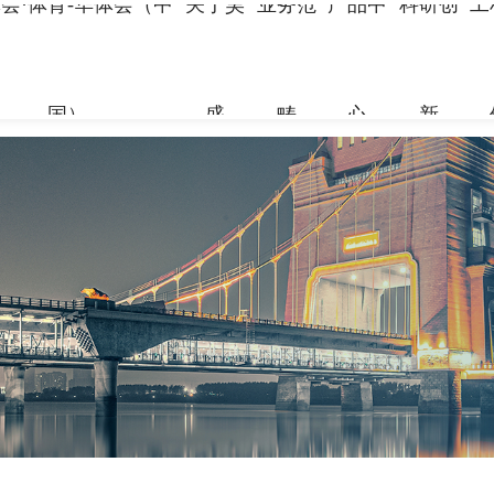
会·体育-华体会（中
关于昊
业务范
产品中
科研创
工
国）
盛
畴
心
新
关于昊盛
业务范畴
产品中心
科研创新
工程案例
合作伙伴
资讯中心
企业简介
新材料事
裂缝控制
科研团队
地标性工
合作伙伴
企业新闻
组织架构
特种砂浆
科研成果
交通枢纽
人力资源
打造绿色建材，共筑美好生
打造绿色建材，共筑美好生
打造绿色建材，共筑美好生
打造绿色建材，共筑美好生
打造绿色建材，共筑美好生
打造绿色建材，共筑美好生
命
命
命
命
命
命
党建引领
地坪材料
工业防腐
加固材料
了解更多
了解更多
了解更多
了解更多
了解更多
了解更多
了解更多