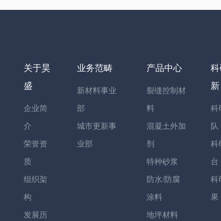
关于昊
业务范畴
产品中心
科
盛
新
新材料事业
裂缝控制材
企业简
部
料
科
介
城市更新事
混凝土外加
队
荣誉资
业部
剂
科
质
特种砂浆
台
组织架
防水/防腐
科
构
涂料
果
发展历
地坪材料