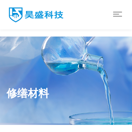
华体会·体育
修缮材料