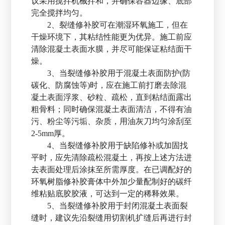
议采用搅拌机械拌和，并确保容器边缘、底部
完全搅拌均匀。
2、裂缝修补胶可在潮湿环氧施工，但在
干燥环境下，其粘结性能更为优异。施工前应
清除混凝土表面水膜，并尽可能保证粘结面干
燥。
3、当裂缝修补胶用于混凝土表面防护(防
碳化、防腐蚀等)时，应在施工前打磨去除混
凝土表面浮浆、砂粒、疏松，直到粘结面露出
粗骨料；同时确保混凝土表面清洁，不得有油
污、粉尘等污垢、杂质，用油灰刀均匀涂刮至
2-5mm厚。
4、当裂缝修补胶用于缺陷修补或加固找
平时，应先清除疏松混凝土，再按上述方法进
去表面处理后涂抹至所需厚度。在已调配好的
环氧树脂修补胶膏体中外加少量配制好的碳纤
维粘贴底胶胶液，可达到一定的稀释效果。
5、当裂缝修补胶用于封闭混凝土表面裂
缝时，建议先沿裂缝用切割机扩缝后再进行封