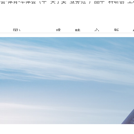
会·体育-华体会（中
关于昊
业务范
产品中
科研创
工
国）
盛
畴
心
新
关于昊盛
业务范畴
产品中心
科研创新
工程案例
合作伙伴
资讯中心
企业简介
新材料事
裂缝控制
科研团队
地标性工
合作伙伴
企业新闻
组织架构
特种砂浆
科研成果
交通枢纽
人力资源
打造绿色建材，共筑美好生
打造绿色建材，共筑美好生
打造绿色建材，共筑美好生
打造绿色建材，共筑美好生
打造绿色建材，共筑美好生
打造绿色建材，共筑美好生
命
命
命
命
命
命
党建引领
地坪材料
工业防腐
加固材料
了解更多
了解更多
了解更多
了解更多
了解更多
了解更多
了解更多