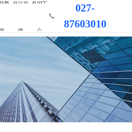
程案
合作伙
资讯中
027-
87603010
例
伴
心
业部
材料
程
荣誉资质
城市更新事业部
混凝土外加剂
科研平台
桥梁隧道工程
行业新闻
工程
发展历程
防水/防腐涂料
水利水电工程
联系我们
工程
员工风采
修缮材料
机场码头工程
防腐耐久材料