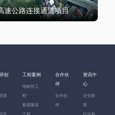
高速公路连接通道项目
研创
工程案例
合作伙
资讯中
伴
心
地标性工
研团
程
合作伙
企业新
桥梁隧道
伴
闻
研平
工程
行业新