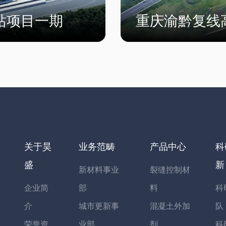
站项目一期
重庆渝黔复线
关于昊
业务范畴
产品中心
科
盛
新
新材料事业
裂缝控制材
企业简
部
料
科
介
城市更新事
混凝土外加
队
荣誉资
业部
剂
科