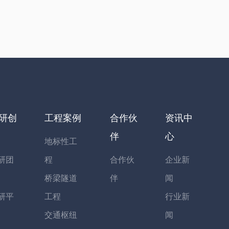
研创
工程案例
合作伙
资讯中
伴
心
地标性工
研团
程
合作伙
企业新
桥梁隧道
伴
闻
研平
工程
行业新
交通枢纽
闻