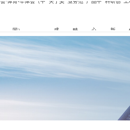
会·体育-华体会（中
关于昊
业务范
产品中
科研创
工
国）
盛
畴
心
新
关于昊盛
业务范畴
产品中心
科研创新
工程案例
合作伙伴
资讯中心
企业简介
新材料事
裂缝控制
科研团队
地标性工
合作伙伴
企业新闻
组织架构
特种砂浆
科研成果
交通枢纽
人力资源
打造绿色建材，共筑美好生
打造绿色建材，共筑美好生
打造绿色建材，共筑美好生
打造绿色建材，共筑美好生
打造绿色建材，共筑美好生
打造绿色建材，共筑美好生
命
命
命
命
命
命
党建引领
地坪材料
工业防腐
加固材料
了解更多
了解更多
了解更多
了解更多
了解更多
了解更多
了解更多