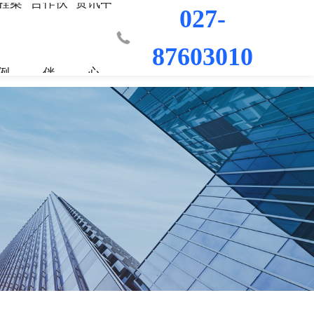
程案
合作伙
资讯中
027-
87603010
例
伴
心
业部
材料
程
荣誉资质
城市更新事业部
混凝土外加剂
科研平台
桥梁隧道工程
行业新闻
工程
发展历程
防水/防腐涂料
水利水电工程
联系我们
工程
员工风采
修缮材料
机场码头工程
防腐耐久材料