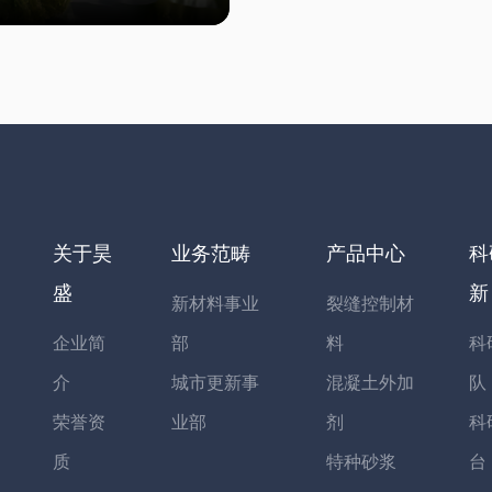
关于昊
业务范畴
产品中心
科
盛
新
新材料事业
裂缝控制材
企业简
部
料
科
介
城市更新事
混凝土外加
队
荣誉资
业部
剂
科
质
特种砂浆
台